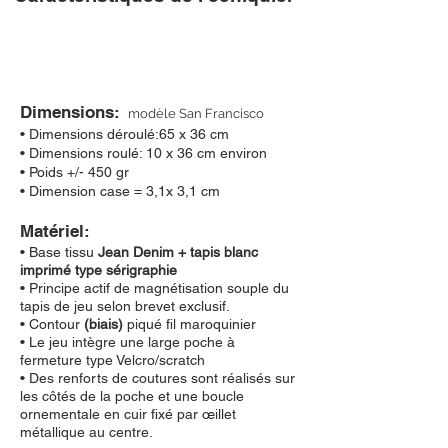
Dimensions:
modèle San Francisco
• Dimensions déroulé:65 x 36 cm
• Dimensions roulé: 10 x 36 cm environ
• Poids +/- 450 gr
• Dimension case = 3,1
x 3,1 cm
Matériel:
•
Base tissu
Jean Denim + tapis blanc
imprimé type sérigraphie
•
Principe actif de magnétisation souple du
tapis de jeu selon brevet exclusif.
•
Contour
(biais)
piqué fil maroquinier
•
Le jeu intègre une large poche à
fermeture type Velcro/scratch
•
Des renforts de coutures sont réalisés sur
les côtés de la poche et une boucle
ornementale en cuir fixé par œillet
métallique au centre.