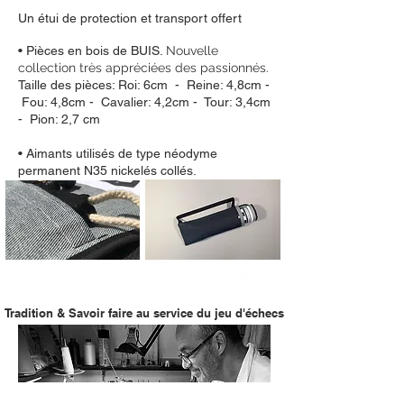
Un étui de protection et transport offert
•
Pièces en bois de BUIS
.
Nouvelle
collection très appréciées des passionnés.
Taille des pièces: Roi: 6cm - Reine: 4,8cm -
Fou: 4,8cm - Cavalier: 4,2cm - Tour: 3,4cm
- Pion: 2,7 cm
• Aimants utilisés de type néodyme
permanent N35 nickelés collés.
Renforts couture
Housse de transport
de poche
avec anse
Tradition & Savoir faire
au service du jeu d'échecs